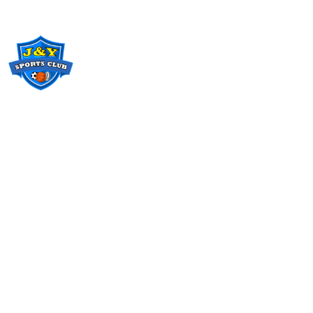
Home
About Us
Classes
Gallery
Class registration
Contact Us
POLICY