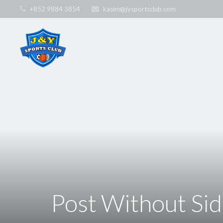
+852 9884 3854
kasim@jysportsclub.com
Post Without Si