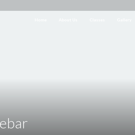
Home
About Us
Classes
Gallery
debar