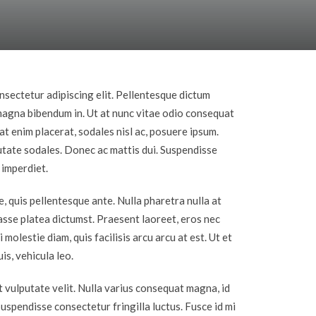
nsectetur adipiscing elit. Pellentesque dictum
 magna bibendum in. Ut at nunc vitae odio consequat
t enim placerat, sodales nisl ac, posuere ipsum.
putate sodales. Donec ac mattis dui. Suspendisse
 imperdiet.
 quis pellentesque ante. Nulla pharetra nulla at
tasse platea dictumst. Praesent laoreet, eros nec
molestie diam, quis facilisis arcu arcu at est. Ut et
is, vehicula leo.
t vulputate velit. Nulla varius consequat magna, id
uspendisse consectetur fringilla luctus. Fusce id mi