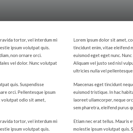
gravida tortor, vel interdum mi
Lorem ipsum dolor sit amet, co
estie ipsum volutpat quis.
tincidunt enim, vitae eleifend
diam, non ornare orci.
euismod eget eget nunc. Nunc a
dales vel dolor. Nunc volutpat
Aliquam vel justo sed nisl vul
ultricies nulla vel pellentesque
utpat quis. Suspendisse
Maecenas eget tincidunt neque,
rnare orci. Pellentesque ipsum
euismod tristique. In hac habi
c volutpat odio sit amet,
laoreet ullamcorper, neque orci 
sem pharetra, eleifend purus qu
gravida tortor, vel interdum mi
Etiam nec erat tellus. Mauris e
estie ipsum volutpat quis.
molestie ipsum volutpat quis. S